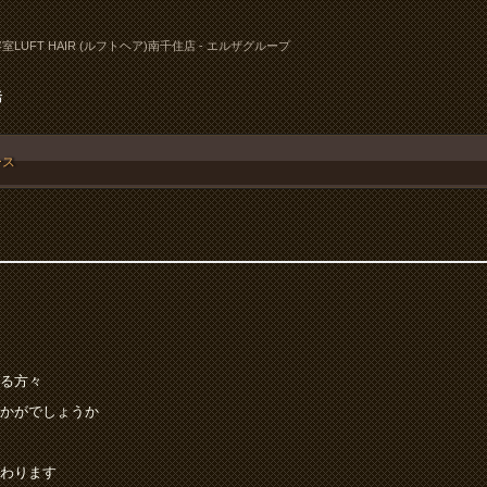
室LUFT HAIR (ルフトヘア)南千住店 - エルザグループ
活
ース
る方々
かがでしょうか
わります