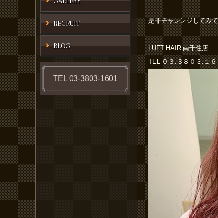
GALLERY
是非チャレンジしてみて
RECRUIT
BLOG
LUFT HAIR 南千住店
TEL ０３.３８０３.１
TEL 03-3803-1601