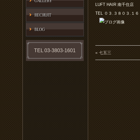
GALLERY
LUFT HAIR 南千住店
TEL ０３.３８０３.１
RECRUIT
BLOG
TEL 03-3803-1601
七五三