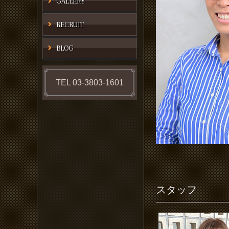
GALLERY
RECRUIT
BLOG
TEL 03-3803-1601
スタッフ