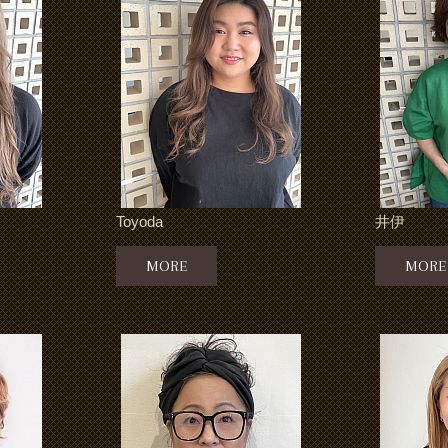
Toyoda
井伊
MORE
MORE